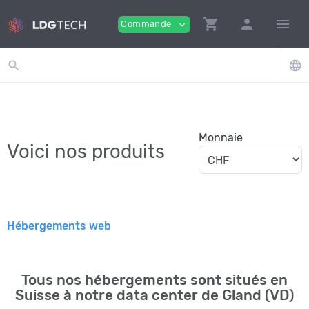
shopping_cart
person
menu
Commande
expand_more
search
language
Monnaie
Voici nos produits
Hébergements web
Tous
nos
hébergements
sont
situés
en
Suisse
à
notre
data center
de
Gland
(
VD
)