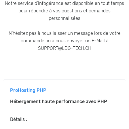
Notre
service
d
'
infogérance
est
disponible
en
tout
temps
pour
r
é
pondre
à
vos
questions
et
demandes
personnalis
é
es
N
'
hésitez
pas
à
nous
laisser
un
message
lors
de
votre
commande
ou
à
nous
envoyer
un
E
-
Mail
à
SUPPORT
@
LDG
-
TECH
.
CH
ProHosting PHP
Hébergement haute performance avec PHP
Détails :